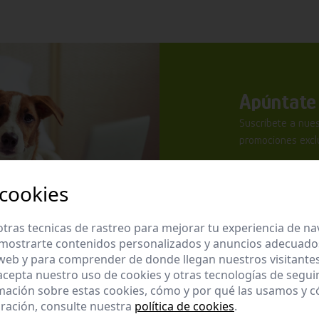
Apúntate 
Suscríbete a nues
promociones exclu
 cookies
tras tecnicas de rastreo para mejorar tu experiencia de n
mostrarte contenidos personalizados y anuncios adecuados,
He leído y ac
 web y para comprender de donde llegan nuestros visitantes
 acepta nuestro uso de cookies y otras tecnologías de segui
Enviar
mación sobre estas cookies, cómo y por qué las usamos y
ración, consulte nuestra
política de cookies
.