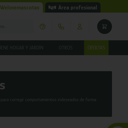
 Welovemascotas
Área profesional
IENE HOGAR Y JARDÍN
OTROS
OFERTAS
s
 para corregir comportamientos indeseados de forma