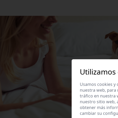
Utilizamos
Usamos cookies y o
nuestra web, para 
tráfico en nuestra
nuestro sitio web,
obtener más infor
cambiar su configu