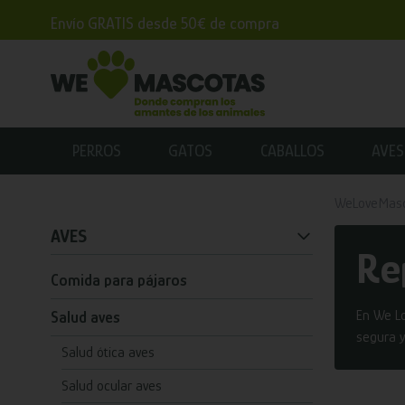
Envío GRATIS desde 50€ de compra
PERROS
GATOS
CABALLOS
AVES
WeLoveMas
AVES
Re
Comida para pájaros
En We L
Salud aves
segura y
Salud ótica aves
Salud ocular aves