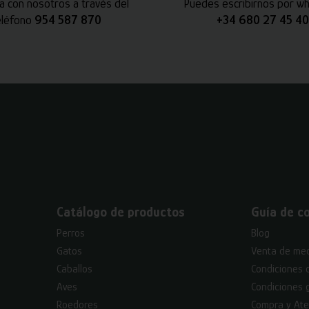
a con nosotros a través del
Puedes escribirnos por w
eléfono
954 587 870
+34 680 27 45 40
Catálogo de productos
Guía de c
Perros
Blog
Gatos
Venta de med
Caballos
Condiciones 
Aves
Condiciones 
Roedores
Compra y Ate