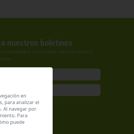
a nuestros boletines
tra newsletter y no te pierdas nuestras ofertas y
sivas.
avegación en
 para analizar el
epto la
Política de Privacidad
. Al navegar por
miento. Para
 cómo puede