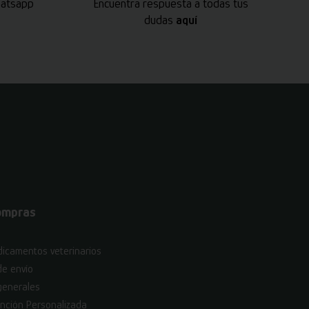
hatsapp
Encuentra respuesta a todas tus
dudas
aquí
ompras
icamentos veterinarios
de envío
generales
nción Personalizada