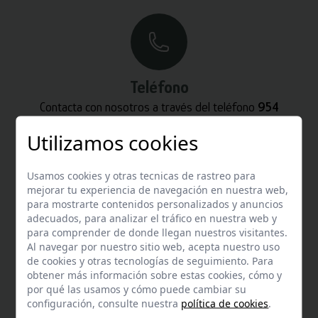
Teléfono
Contacta con nosotros a través del teléfono
954
587 870
Utilizamos cookies
Usamos cookies y otras tecnicas de rastreo para
mejorar tu experiencia de navegación en nuestra web,
para mostrarte contenidos personalizados y anuncios
adecuados, para analizar el tráfico en nuestra web y
Whatsapp
para comprender de donde llegan nuestros visitantes.
Al navegar por nuestro sitio web, acepta nuestro uso
Puedes escribirnos por whatsapp
de cookies y otras tecnologías de seguimiento. Para
+34 680 27 45 40
obtener más información sobre estas cookies, cómo y
por qué las usamos y cómo puede cambiar su
configuración, consulte nuestra
política de cookies
.