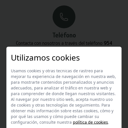
Teléfono
Contacta con nosotros a través del teléfono
954
587 870
Utilizamos cookies
Usamos cookies y otras tecnicas de rastreo para
mejorar tu experiencia de navegación en nuestra web,
para mostrarte contenidos personalizados y anuncios
adecuados, para analizar el tráfico en nuestra web y
Whatsapp
para comprender de donde llegan nuestros visitantes.
Al navegar por nuestro sitio web, acepta nuestro uso
Puedes escribirnos por whatsapp
de cookies y otras tecnologías de seguimiento. Para
+34 680 27 45 40
obtener más información sobre estas cookies, cómo y
por qué las usamos y cómo puede cambiar su
configuración, consulte nuestra
política de cookies
.