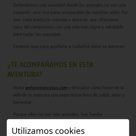
Defendemos una sociedad donde los animales no son una
posesión, sino una parte inseparable de nuestras vidas. Por
eso, cada producto, consejo y atención que ofrecemos
nace del compromiso con una vida más digna y saludable
para todas las mascotas.
Estamos aquí para ayudarte a cuidarlos como se merecen.
¿TE ACOMPAÑAMOS EN ESTA
AVENTURA?
Visita
welovemascotas.com
y descubre cómo hacer de la
vida de tu mascota una experiencia llena de salud, amor y
bienestar.
Porque ellos no son solo animales. Son familia.
Utilizamos cookies