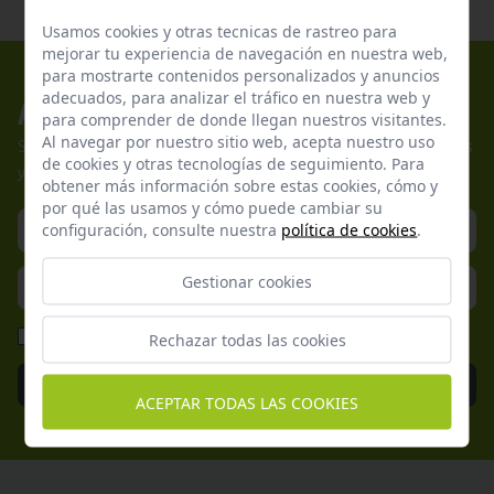
Usamos cookies y otras tecnicas de rastreo para
mejorar tu experiencia de navegación en nuestra web,
para mostrarte contenidos personalizados y anuncios
adecuados, para analizar el tráfico en nuestra web y
Apúntate a nuestros boletines
para comprender de donde llegan nuestros visitantes.
Al navegar por nuestro sitio web, acepta nuestro uso
Suscríbete a nuestra newsletter y no te pierdas nuestras ofertas
de cookies y otras tecnologías de seguimiento. Para
y promociones exclusivas.
obtener más información sobre estas cookies, cómo y
por qué las usamos y cómo puede cambiar su
configuración, consulte nuestra
política de cookies
.
Gestionar cookies
He leído y acepto la
Política de Privacidad
Rechazar todas las cookies
Enviar
ACEPTAR TODAS LAS COOKIES