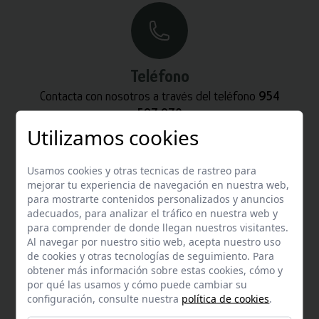
Teléfono
Contacta con nosotros a través del teléfono
954
587 870
Utilizamos cookies
Usamos cookies y otras tecnicas de rastreo para
mejorar tu experiencia de navegación en nuestra web,
para mostrarte contenidos personalizados y anuncios
adecuados, para analizar el tráfico en nuestra web y
Whatsapp
para comprender de donde llegan nuestros visitantes.
Puedes escribirnos por whatsapp
Al navegar por nuestro sitio web, acepta nuestro uso
+34 680 27 45 40
de cookies y otras tecnologías de seguimiento. Para
obtener más información sobre estas cookies, cómo y
por qué las usamos y cómo puede cambiar su
configuración, consulte nuestra
política de cookies
.