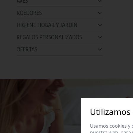
AVES
ROEDORES
HIGIENE HOGAR Y JARDÍN
REGALOS PERSONALIZADOS
OFERTAS
Utilizamos
Usamos cookies y o
nuestra web, para 