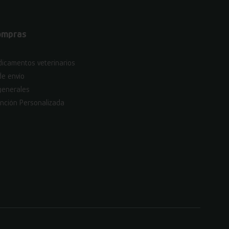
ompras
icamentos veterinarios
de envío
generales
nción Personalizada