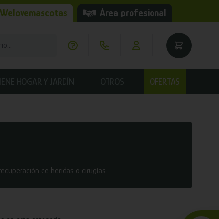
 Welovemascotas
Área profesional
IENE HOGAR Y JARDÍN
OTROS
OFERTAS
ecuperación de heridas o cirugías.