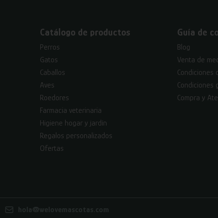
Catálogo de productos
Guía de c
Perros
Blog
Gatos
Venta de med
Caballos
Condiciones 
Aves
Condiciones 
Roedores
Compra y Ate
Farmacia veterinaria
Higiene hogar y jardín
Regalos personalizados
Ofertas
hola@welovemascotas.com