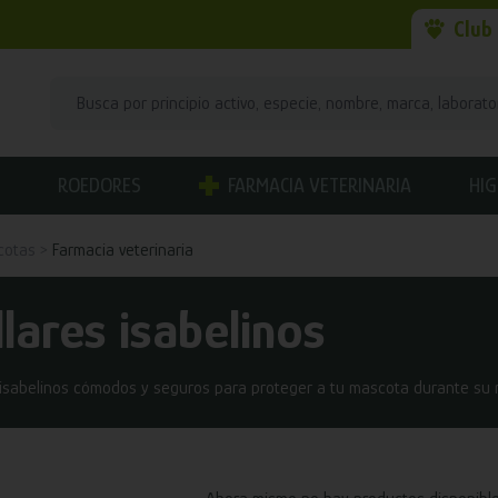
Club
ROEDORES
FARMACIA VETERINARIA
HIG
cotas
Farmacia veterinaria
llares isabelinos
 isabelinos cómodos y seguros para proteger a tu mascota durante su r