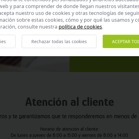
 web y para comprender de donde llegan nuestros visitantes
 acepta nuestro uso de cookies y otras tecnologías de segui
mación sobre estas cookies, cómo y por qué las usamos y
ración, consulte nuestra
política de cookies
.
He leído y ac
ies
Rechazar todas las cookies
ACEPTAR TO
Enviar
Atención al cliente
ros y te garantizamos que te responderemos en menos de 2
Horario de atención al cliente:
De lunes a jueves de 8:00 a 15:00 y viernes de 8:00 a 14:00