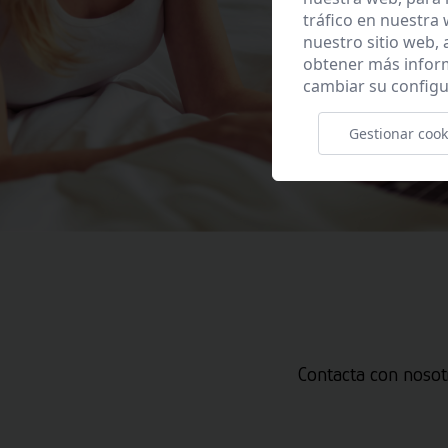
tráfico en nuestra
nuestro sitio web,
obtener más infor
cambiar su configu
Gestionar cook
Contacta con nosot