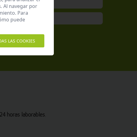
. Al navegar por
miento. Para
 cómo puede
epto la
Política de Privacidad
DAS LAS COOKIES
4 horas laborables.