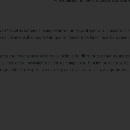
Ahora mismo no hay productos disponible
ve Mascotas sabemos lo importante que es proteger a tu mascota mient
 Los collares isabelinos evitan que tu mascota se lama, muerda o rasq
categoría encontrarás collares isabelinos de diferentes tamaños, mate
d y libertad de movimiento mientras cumplen su función protectora. C
o peludo se recupere sin estrés y con total protección, asegurando qu