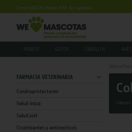
Envío GRATIS desde 50€ de compra
PERROS
GATOS
CABALLOS
AVES
WeLoveMas
FARMACIA VETERINARIA
Co
Condroprotectores
Collares
Salud ótica
Salud piel
Cicatrizantes y antisepticos