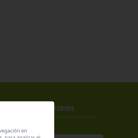
a nuestros boletines
tra newsletter y no te pierdas nuestras ofertas y
sivas.
avegación en
 para analizar el