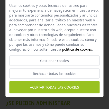
adversa, se debe consultar a un veterinario para ajustar la dosis o
Usamos cookies y otras tecnicas de rastreo para
considerar otras opciones de tratamiento.
mejorar tu experiencia de navegación en nuestra web,
para mostrarte contenidos personalizados y anuncios
adecuados, para analizar el tráfico en nuestra web y
¿ES NECESARIO COMBINAR LOS
para comprender de donde llegan nuestros visitantes.
Al navegar por nuestro sitio web, acepta nuestro uso
CONDROPROTECTORES CON OTROS
de cookies y otras tecnologías de seguimiento. Para
MEDICAMENTOS PARA UN MEJOR
obtener más información sobre estas cookies, cómo y
por qué las usamos y cómo puede cambiar su
RESULTADO EN EL TRATAMIENTO DE LA
configuración, consulte nuestra
política de cookies
.
OSTEOARTRITIS EN MASCOTAS?
Gestionar cookies
En algunos casos, se puede recomendar combinar los
condroprotectores con otros medicamentos
, como analgésicos
Rechazar todas las cookies
o antiinflamatorios, para un enfoque más completo en el tratamiento
de la osteoartritis. Sin embargo,
la combinación de medicamentos
debe ser determinada por un veterinario, quien evaluará las
ACEPTAR TODAS LAS COOKIES
necesidades individuales de la mascota.
¿SE PUEDEN ADMINISTRAR