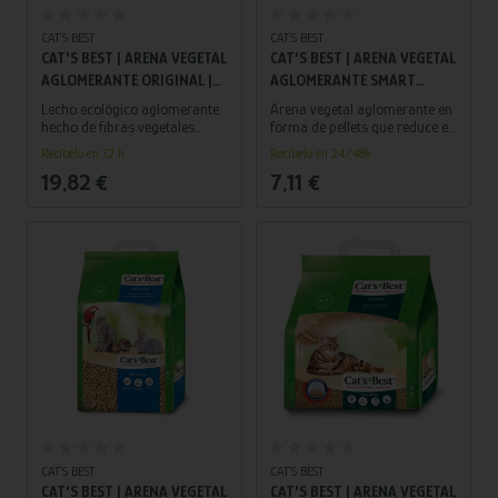
Añadir al carrito
Añadir al carrito
CAT´S BEST
CAT´S BEST
CAT'S BEST | ARENA VEGETAL
CAT'S BEST | ARENA VEGETAL
AGLOMERANTE ORIGINAL |
AGLOMERANTE SMART
20 L - 8,6 KG
PELLETS | 5 L - 2,5 KG
Lecho ecológico aglomerante
Arena vegetal aglomerante en
hecho de fibras vegetales
forma de pellets que reduce el
naturales. Absorbe
arrastre fuera del arenero.
Recíbelo en 72 h.
Recíbelo en 24/48h
eficazmente olores y líquidos,
Alta absorción, control
19,82 €
7,11 €
es biodegradable,
natural de olores y 100 %
compostable y suave para las
biodegradable. Ideal para una
patas de tu gato. Ideal para
higiene limpia y ecológica.
quienes buscan una opción
sostenible y eficaz.
Añadir al carrito
Añadir al carrito
CAT´S BEST
CAT´S BEST
CAT'S BEST | ARENA VEGETAL
CAT'S BEST | ARENA VEGETAL