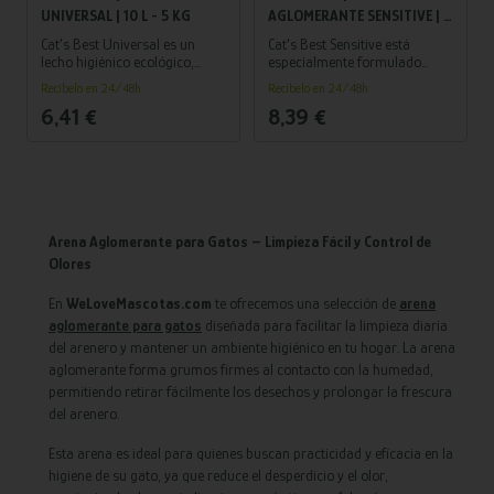
UNIVERSAL | 10 L - 5 KG
AGLOMERANTE SENSITIVE | 8
L - 2,9 KG
Cat's Best Universal es un
Cat's Best Sensitive está
lecho higiénico ecológico,
especialmente formulado
ideal para una amplia
para gatos con piel o patas
Recíbelo en 24/48h
Recíbelo en 24/48h
variedad de pequeños
delicadas. Fabricado con
6,41 €
8,39 €
animales. Está elaborado con
fibras vegetales 100 %
fibras vegetales 100 %
naturales, este lecho
naturales y libres de
aglomerante destaca por su
contaminantes. Sus pellets
textura fina y suave,
destacan por su excelente
ofreciendo una experiencia
poder de absorción,
cómoda y segura para tu
ofreciendo una solución
gato, sin comprometer la
limpia y eficaz para el cuidado
higiene ni la eficacia.
Arena Aglomerante para Gatos – Limpieza Fácil y Control de
diario.
Olores
En
WeLoveMascotas.com
te ofrecemos una selección de
arena
aglomerante para gatos
diseñada para facilitar la limpieza diaria
del arenero y mantener un ambiente higiénico en tu hogar. La arena
aglomerante forma grumos firmes al contacto con la humedad,
permitiendo retirar fácilmente los desechos y prolongar la frescura
del arenero.
Esta arena es ideal para quienes buscan practicidad y eficacia en la
higiene de su gato, ya que reduce el desperdicio y el olor,