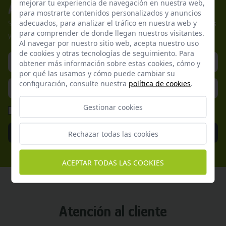
mejorar tu experiencia de navegación en nuestra web,
Apúntate a nuestros boletines
para mostrarte contenidos personalizados y anuncios
adecuados, para analizar el tráfico en nuestra web y
Suscríbete a nuestra newsletter y no te pierdas nuestras ofertas
para comprender de donde llegan nuestros visitantes.
y promociones exclusivas.
Al navegar por nuestro sitio web, acepta nuestro uso
de cookies y otras tecnologías de seguimiento. Para
obtener más información sobre estas cookies, cómo y
por qué las usamos y cómo puede cambiar su
configuración, consulte nuestra
política de cookies
.
Gestionar cookies
He leído y acepto la
Política de Privacidad
Enviar
Rechazar todas las cookies
ACEPTAR TODAS LAS COOKIES
Atención al cliente