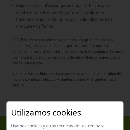
Limpieza y desinfección gatos hogar: Artículos para
mantener el entorno de tu gato limpio y libre de
bacterias, asegurando un espacio saludable para tu
mascota y tu familia.
En WeLoveMascotas.com seleccionamos solo productos de alta
calidad, seguros y recomendados por expertos para que puedas
cuidar la higiene y el bienestar de tu gato con total confianza. Compra
online con envío rápido y disfruta de la mejor atención especializada
para tus mascotas.
Confía en WeLoveMascotas.com para ofrecer a tu gato una rutina de
higiene completa y efectiva, y mantén su salud y felicidad en cada
detalle.
Utilizamos cookies
Usamos cookies y otras tecnicas de rastreo para