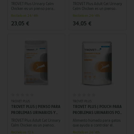
ESTRÉS PARA GATO ADULTO
ESTRÉS PARA GATO ADULTO
TROVET Plus Urinary Calm
TROVET Plus Adult Cat Urinary
| POLLO 1,2 KG
| POLLO 2,5 KG
Chicken es un pienso para
Calm Chicken es un pienso
gatos adultos que combina el
para gatos adultos que ayuda
Recíbelo en 24/48h
Recíbelo en 24/48h
control de problemas
a disolver cálculos de
23,05 €
34,05 €
urinarios (estruvita) con
estruvita, prevenir su
apoyo contra el estrés,
formación y reducir el estrés,
ayudando a prevenir recaídas
una causa frecuente de
relacionadas con ansiedad.
problemas urinarios.
TROVET PLUS
TROVET PLUS
TROVET PLUS | PIENSO PARA
TROVET PLUS | POUCH PARA
PROBLEMAS URINARIOS Y
PROBLEMAS URINARIOS POR
ESTRÉS PARA GATO ADULTO
ESTRÉS PARA GATOS | POLLO
TROVET Plus Adult Cat Urinary
Alimento húmedo para gatos
| POLLO 5 KG
85 G
Calm Chicken es un pienso
que ayuda a controlar el
para gatos adultos que ayuda
estrés y prevenir cálculos
Recíbelo en 72 h.
Recíbelo en 24/48h