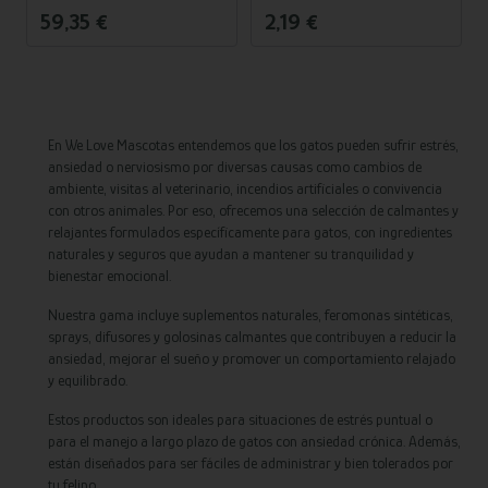
a mantener la salud urinaria y
urinarios.
59,35 €
2,19 €
reduce el estrés, con proteína
de pollo.
En We Love Mascotas entendemos que los gatos pueden sufrir estrés,
ansiedad o nerviosismo por diversas causas como cambios de
ambiente, visitas al veterinario, incendios artificiales o convivencia
con otros animales. Por eso, ofrecemos una selección de calmantes y
relajantes formulados específicamente para gatos, con ingredientes
naturales y seguros que ayudan a mantener su tranquilidad y
bienestar emocional.
Nuestra gama incluye suplementos naturales, feromonas sintéticas,
sprays, difusores y golosinas calmantes que contribuyen a reducir la
ansiedad, mejorar el sueño y promover un comportamiento relajado
y equilibrado.
Estos productos son ideales para situaciones de estrés puntual o
para el manejo a largo plazo de gatos con ansiedad crónica. Además,
están diseñados para ser fáciles de administrar y bien tolerados por
tu felino.