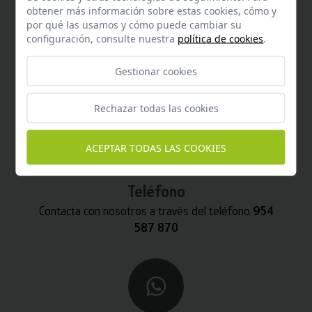
obtener más información sobre estas cookies, cómo y
por qué las usamos y cómo puede cambiar su
configuración, consulte nuestra
política de cookies
.
Email
Gestionar cookies
Contacta con nosotros vía email
hola@welovemascotas.com
Rechazar todas las cookies
ACEPTAR TODAS LAS COOKIES
Teléfono
Contacta con nosotros a través del teléfono
954
587 870