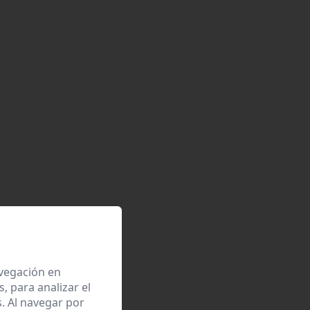
avegación en
 para analizar el
. Al navegar por