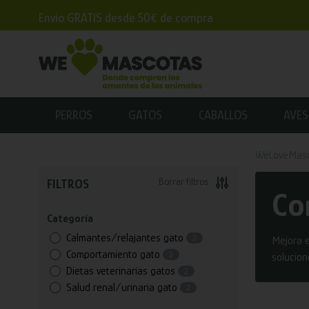
Envío GRATIS desde 50€ de compra
PERROS
GATOS
CABALLOS
AVES
WeLoveMas
Borrar filtros
FILTROS
Co
Categoría
Calmantes/relajantes gato
2
Mejora e
Comportamiento gato
2
solucion
Dietas veterinarias gatos
2
Salud renal/urinaria gato
2