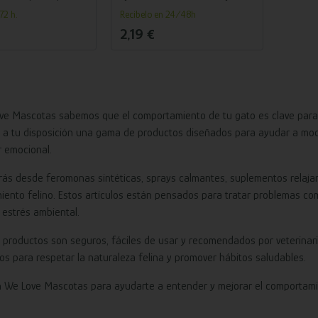
os que ayuda a
prevenir cálculos urinarios.
72 h.
Recíbelo en 24/48h
 salud urinaria y
trés, con proteína de
2,19 €
ve Mascotas sabemos que el comportamiento de tu gato es clave para s
a tu disposición una gama de productos diseñados para ayudar a modif
r emocional.
rás desde feromonas sintéticas, sprays calmantes, suplementos relajant
ento felino. Estos artículos están pensados para tratar problemas com
 estrés ambiental.
 productos son seguros, fáciles de usar y recomendados por veterinar
s para respetar la naturaleza felina y promover hábitos saludables.
n We Love Mascotas para ayudarte a entender y mejorar el comportamie