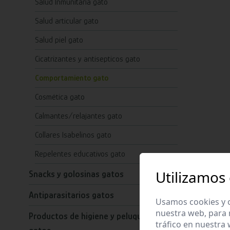
Salud Inmunitaria gato
Salud articular gato
Salud piel gato
Cicatrizantes y antisepticos gato
Comportamiento gato
Cosmética gato
Calmantes/relajantes gato
Collares Isabelinos gato
Repelentes educativos gato
Utilizamos
Snacks y golosinas gatos
Antiparasitarios gatos
Usamos cookies y o
nuestra web, para 
Productos de higiene y peluquería para
tráfico en nuestra