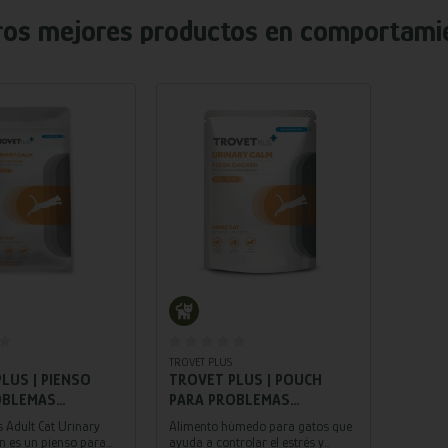
ros mejores productos en
comportamie
TROVET PLUS
LUS | PIENSO
TROVET PLUS | POUCH
OBLEMAS
PARA PROBLEMAS
S Y ESTRÉS PARA
URINARIOS POR ESTRÉS
 Adult Cat Urinary
Alimento húmedo para gatos que
LTO | POLLO 5
PARA GATOS | POLLO 85 G
n es un pienso para
ayuda a controlar el estrés y