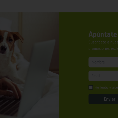
Apúntate 
Suscríbete a nues
promociones exclu
He leído y ac
Enviar