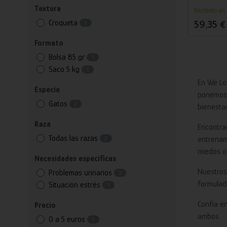
gatos adult
KG
Textura
Recíbelo en 
mantener la
reduce el es
Croqueta
59,35 €
1
pollo.
Formato
Bolsa 85 gr
1
Saco 5 kg
1
En We Lo
Especie
ponemos 
Gatos
2
bienesta
Raza
Encontra
Todas las razas
2
entrenami
miedos o
Necesidades específicas
Nuestros
Problemas urinarios
2
formulado
Situación estrés
1
Confía e
Precio
ambos.
0 a 5 euros
1