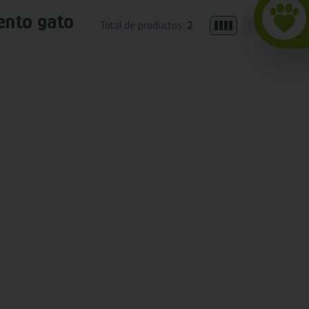
nto gato
Total de productos:
2