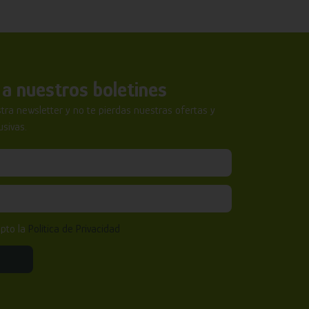
a nuestros boletines
tra newsletter y no te pierdas nuestras ofertas y
sivas.
epto la
Política de Privacidad