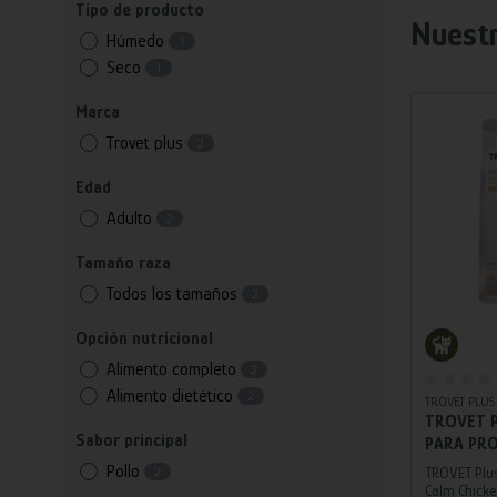
Tipo de producto
Nuest
Húmedo
1
Seco
1
Marca
Trovet plus
2
Edad
Adulto
2
Tamaño raza
Todos los tamaños
2
Opción nutricional
Alimento completo
2
Alimento dietético
2
TROVET PLUS
TROVET P
Sabor principal
PARA PR
URINARIO
Pollo
2
TROVET Plus
GATO ADU
Calm Chicke