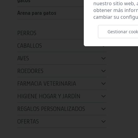
gatos
nuestro sitio web,
obtener más infor
Arena para gatos
cambiar su configu
Gestionar cook
PERROS
CABALLOS
AVES
ROEDORES
FARMACIA VETERINARIA
HIGIENE HOGAR Y JARDÍN
REGALOS PERSONALIZADOS
OFERTAS