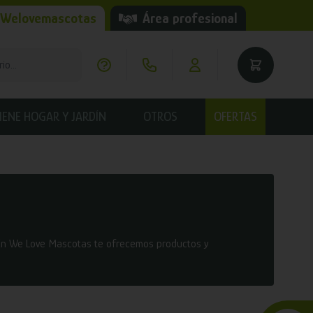
 Welovemascotas
Área profesional
IENE HOGAR Y JARDÍN
OTROS
OFERTAS
 En We Love Mascotas te ofrecemos productos y