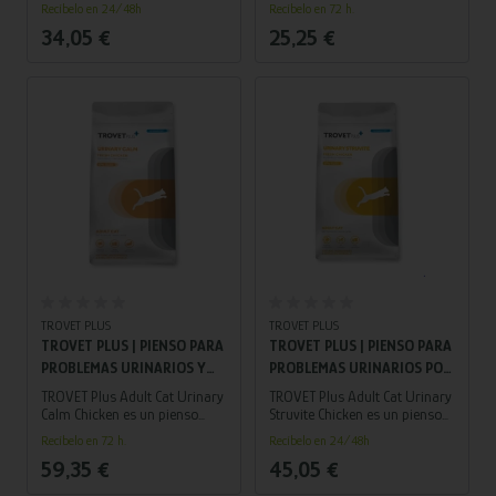
Recíbelo en 24/48h
Recíbelo en 72 h.
a disolver cálculos de
disolver y prevenir cálculos
34,05 €
25,25 €
estruvita, prevenir su
urinarios de estruvita en gatos
formación y reducir el estrés,
adultos, promoviendo una
una causa frecuente de
orina saludable.
problemas urinarios.
TROVET PLUS
TROVET PLUS
TROVET PLUS | PIENSO PARA
TROVET PLUS | PIENSO PARA
PROBLEMAS URINARIOS Y
PROBLEMAS URINARIOS POR
ESTRÉS PARA GATO ADULTO
ESTRUVITA PARA GATO
TROVET Plus Adult Cat Urinary
TROVET Plus Adult Cat Urinary
| POLLO 5 KG
ADULTO | POLLO 5 KG
Calm Chicken es un pienso
Struvite Chicken es un pienso
para gatos adultos que ayuda
para gatos adultos diseñado
Recíbelo en 72 h.
Recíbelo en 24/48h
a mantener la salud urinaria y
para prevenir y controlar
59,35 €
45,05 €
reduce el estrés, con proteína
cálculos urinarios de
de pollo.
estruvita, con proteína de