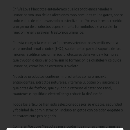
En We Love Mascotas entendemos que los problemas renales y
urinarios son una de las afecciones más comunes en los gatos, sobre
todo en los de edad avanzada o esterilizados. Por eso, hemos reunido
una gama de productos especialmente formulados para cuidar la
función renal y prevenir trastornos urinarios.
En esta categoría encontrará piensos veterinarios específicos para
enfermedad renal crónica (ERC), suplementos para el soporte de los
riñones, acidificantes urinarios, protectores de la vejiga y fórmulas
que ayudan a disolver o prevenir la formación de cristales y cálculos
urinarios, como los de estruvita u oxalato.
Nuestros productos contienen ingredientes como omega-3,
antioxidantes, extractos naturales, vitamina B, potasio y sustancias
quelantes del fósforo, que ayudan a retrasar el deterioro renal,
mantener el equilibrio electrolítico y reducir la disfunción.
Todos los artículos han sido seleccionados por su eficacia, seguridad
y facilidad de administración, incluso en gatos con paladar exigente o
en tratamiento prolongado.
Confía en We Love Mascotas para cuidar los riñones y vías urinarias