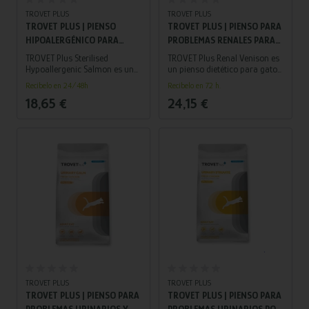
TROVET PLUS
TROVET PLUS
TROVET PLUS | PIENSO
TROVET PLUS | PIENSO PARA
HIPOALERGÉNICO PARA
PROBLEMAS RENALES PARA
GATOS ESTERILIZADOS |
GATO ADULTO | CIERVO 1,2
TROVET Plus Sterilised
TROVET Plus Renal Venison es
SALMÓN 1,2 KG
KG
Hypoallergenic Salmon es un
un pienso dietético para gatos
pienso hipoalergénico para
adultos con enfermedad renal,
Recíbelo en 24/48h
Recíbelo en 72 h.
gatos adultos esterilizados,
formulado con venado como
18,65 €
24,15 €
con salmón como única
fuente proteica y un contenido
fuente de proteína, ideal para
controlado de fósforo y
gatos sensibles y con control
proteínas.
de peso.
TROVET PLUS
TROVET PLUS
TROVET PLUS | PIENSO PARA
TROVET PLUS | PIENSO PARA
PROBLEMAS URINARIOS Y
PROBLEMAS URINARIOS POR