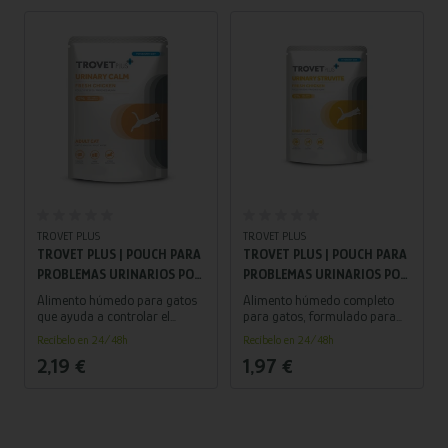
pollo.
TROVET PLUS
TROVET PLUS
TROVET PLUS | POUCH PARA
TROVET PLUS | POUCH PARA
PROBLEMAS URINARIOS POR
PROBLEMAS URINARIOS POR
ESTRÉS PARA GATOS | POLLO
ESTRUVITA PARA GATO | 85
Alimento húmedo para gatos
Alimento húmedo completo
85 G
G
que ayuda a controlar el
para gatos, formulado para
estrés y prevenir cálculos
prevenir y disolver cálculos
Recíbelo en 24/48h
Recíbelo en 24/48h
urinarios.
urinarios de estruvita.
2,19 €
1,97 €