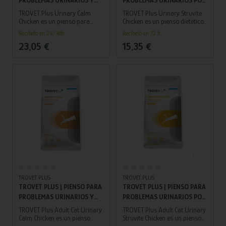
ESTRÉS PARA GATO ADULTO
ESTRUVITA PARA GATO
TROVET Plus Urinary Calm
TROVET Plus Urinary Struvite
| POLLO 1,2 KG
ADULTO | POLLO 1,2 KG
Chicken es un pienso para
Chicken es un pienso dietético
gatos adultos que combina el
para gatos adultos diseñado
Recíbelo en 24/48h
Recíbelo en 72 h.
control de problemas
para disolver cálculos de
23,05 €
15,35 €
urinarios (estruvita) con
estruvita y prevenir su
apoyo contra el estrés,
formación, cuidando la salud
ayudando a prevenir recaídas
urinaria.
relacionadas con ansiedad.
TROVET PLUS
TROVET PLUS
TROVET PLUS | PIENSO PARA
TROVET PLUS | PIENSO PARA
PROBLEMAS URINARIOS Y
PROBLEMAS URINARIOS POR
ESTRÉS PARA GATO ADULTO
ESTRUVITA PARA GATO
TROVET Plus Adult Cat Urinary
TROVET Plus Adult Cat Urinary
| POLLO 2,5 KG
ADULTO | POLLO 2,5 KG
Calm Chicken es un pienso
Struvite Chicken es un pienso
para gatos adultos que ayuda
dietético formulado para