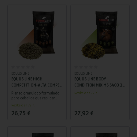
Añadir al carrito
Añadir al carrito
EQUUS LINE
EQUUS LINE
EQUUS LINE HIGH
EQUUS LINE BODY
COMPETITION-ALTA COMPET
CONDITION MIX MS SACO 20
GS SACO 20 KG
KG
Pienso granulado formulado
Recíbelo en 72 h.
para caballos que realicen
una actividad física intensa,
Recíbelo en 72 h.
que necesiten un gran aporte
26,75 €
27,92 €
energético con la combinación
perfecta de vitaminas y
minerales necesaria para el
desarrollo de su actividad y
que les permite una correcta y
pronta recuperación del