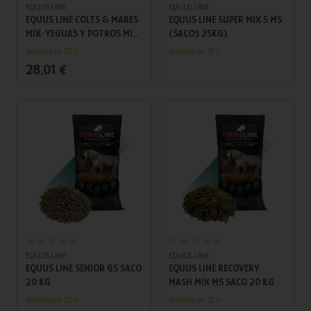
EQUUS LINE
EQUUS LINE
EQUUS LINE COLTS & MARES
EQUUS LINE SUPER MIX 5 MS
MIX-YEGUAS Y POTROS MIX
(SACOS 25KG)
MS SACOS 20 KG
Recíbelo en 72 h.
Recíbelo en 72 h.
28,01 €
Añadir al carrito
Añadir al carrito
EQUUS LINE
EQUUS LINE
EQUUS LINE SENIOR GS SACO
EQUUS LINE RECOVERY
20 KG
MASH MIX MS SACO 20 KG
Recíbelo en 72 h.
Recíbelo en 72 h.