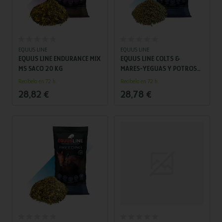
Añadir al carrito
Añadir al carrito
EQUUS LINE
EQUUS LINE
EQUUS LINE ENDURANCE MIX
EQUUS LINE COLTS &
MS SACO 20 KG
MARES-YEGUAS Y POTROS
GS SACO 20 KG
Recíbelo en 72 h.
Recíbelo en 72 h.
28,82 €
28,78 €
Añadir al carrito
Añadir al carrito