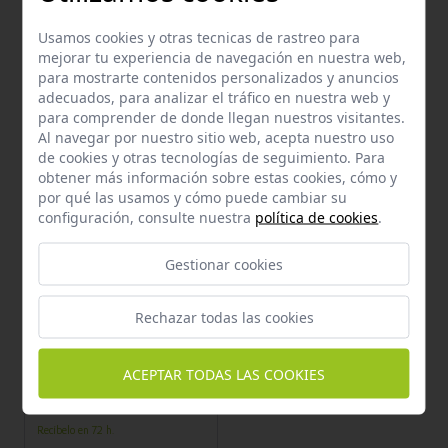
EQUUS LINE
EQUUS LINE
EQUUS LINE COOL MIX MS
EQUUS LINE SPORT HIGH
Usamos cookies y otras tecnicas de rastreo para
SACO 20 KG
ENERGY MIX-DEP ALTA EN
mejorar tu experiencia de navegación en nuestra web,
MIX MS SACO 20 KG
Recíbelo en 72 h.
Recíbelo en 72 h.
para mostrarte contenidos personalizados y anuncios
28,24 €
25,83 €
adecuados, para analizar el tráfico en nuestra web y
para comprender de donde llegan nuestros visitantes.
Al navegar por nuestro sitio web, acepta nuestro uso
de cookies y otras tecnologías de seguimiento. Para
obtener más información sobre estas cookies, cómo y
por qué las usamos y cómo puede cambiar su
configuración, consulte nuestra
política de cookies
.
Gestionar cookies
Rechazar todas las cookies
Añadir al carrito
EQUUS LINE
ACEPTAR TODAS LAS COOKIES
EQUUS LINE BALANCER GS
SACO 20 KG
Recíbelo en 72 h.