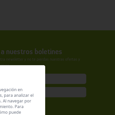
a nuestros boletines
tra newsletter y no te pierdas nuestras ofertas y
sivas.
avegación en
 para analizar el
. Al navegar por
epto la
Política de Privacidad
miento. Para
 cómo puede