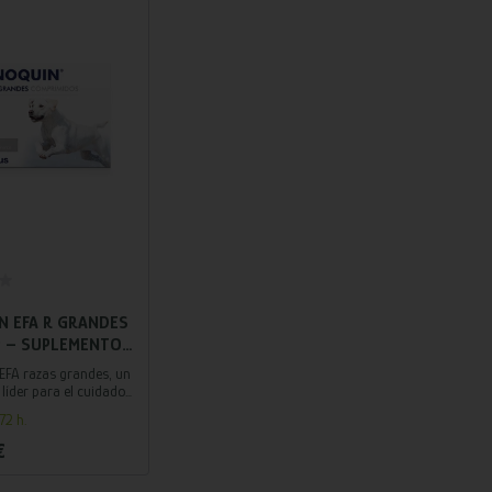
adir al carrito
N EFA R GRANDES
P – SUPLEMENTO
AR CON OMEGA 3
FA razas grandes, un
RROS DE RAZA
líder para el cuidado
ulaciones, contiene una
72 h.
a de Omega 3 que
la salud de tu mascota.
€