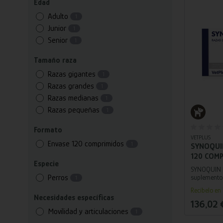
Edad
Adulto
1
Junior
1
Senior
1
Tamaño raza
Razas gigantes
1
Razas grandes
1
Razas medianas
1
Añ
Razas pequeñas
1
Formato
VETPLUS
Envase 120 comprimidos
1
SYNOQUI
120 COM
Especie
ARTICUL
SYNOQUIN E
PARA PE
Perros
suplemento 
1
de las artic
GRANDE
Recíbelo en 
fuente únic
Necesidades específicas
benefician 
136,02 
Movilidad y articulaciones
1