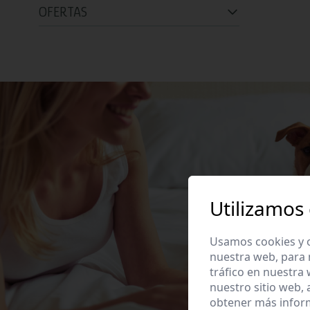
OFERTAS
Utilizamos
Usamos cookies y o
nuestra web, para 
tráfico en nuestra
nuestro sitio web,
obtener más infor