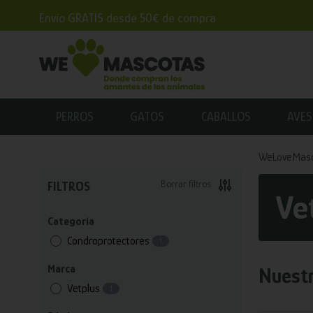
Envío GRATIS desde 50€ de compra
PERROS
GATOS
CABALLOS
AVES
WeLoveMas
Borrar filtros
FILTROS
Ve
Categoría
Condroprotectores
1
Marca
Nuestr
Vetplus
1