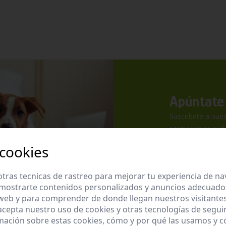
Apúntate 
Suscríbete a nues
promociones exclu
 cookies
tras tecnicas de rastreo para mejorar tu experiencia de n
mostrarte contenidos personalizados y anuncios adecuados,
 web y para comprender de donde llegan nuestros visitantes
He leído y ac
 acepta nuestro uso de cookies y otras tecnologías de segui
mación sobre estas cookies, cómo y por qué las usamos y
Enviar