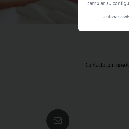
cambiar su configu
Gestionar cook
Contacta con nosot