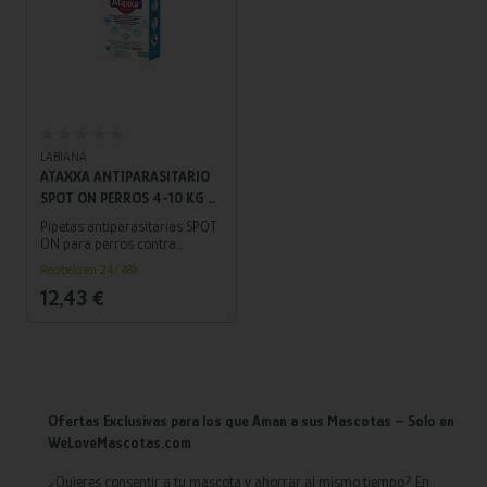
Añadir al carrito
LABIANA
ATAXXA ANTIPARASITARIO
SPOT ON PERROS 4-10 KG –
PIPETAS CONTRA PULGAS,
Pipetas antiparasitarias SPOT
GARRAPATAS Y MOSQUITO
ON para perros contra
pulgas, garrapatas y
DE LA LEISHMANIA (3
Recíbelo en 24/48h
mosquito flebótomo que
UNIDADES)
12,43 €
provoca la leishmania.
Ofertas Exclusivas para los que Aman a sus Mascotas – Solo en
WeLoveMascotas.com
¿Quieres consentir a tu mascota y ahorrar al mismo tiempo? En