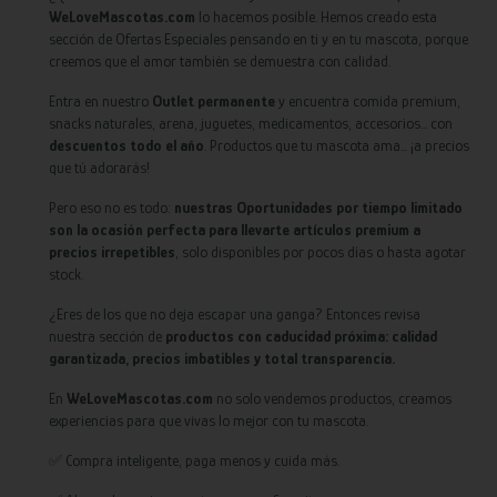
WeLoveMascotas.com
lo hacemos posible. Hemos creado esta
sección de Ofertas Especiales pensando en ti y en tu mascota, porque
creemos que el amor también se demuestra con calidad.
Entra en nuestro
Outlet permanente
y encuentra comida premium,
snacks naturales, arena, juguetes, medicamentos, accesorios... con
descuentos todo el año
. Productos que tu mascota ama… ¡a precios
que tú adorarás!
Pero eso no es todo:
nuestras Oportunidades por tiempo limitado
son la ocasión perfecta para llevarte artículos premium a
precios irrepetibles
, solo disponibles por pocos días o hasta agotar
stock.
¿Eres de los que no deja escapar una ganga? Entonces revisa
nuestra sección de
productos con caducidad próxima: calidad
garantizada, precios imbatibles y total transparencia.
En
WeLoveMascotas.com
no solo vendemos productos, creamos
experiencias para que vivas lo mejor con tu mascota.
✅ Compra inteligente, paga menos y cuida más.