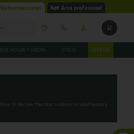
 Welovemascotas
Área profesional
IENE HOGAR Y JARDÍN
OTROS
OFERTAS
cíficos. En We Love Mascotas cuidamos su salud hepática