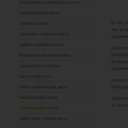
Cicatrizantes y antisepticos perro
Comportamiento perro
En We Lo
Cosmética perro
eso, en 
Calmantes/relajantes perro
tratamie
Collares Isabelinos perro
Disponem
fosfatidi
Repelentes educativos perro
producto
Suplementos nutrición
tratamie
Salud ocular perro
Nuestra 
prolongad
Salud cardiovascular perro
Salud digestiva perro
Confía e
es esenci
Salud hepática perro
Salud renal/urinaria perro