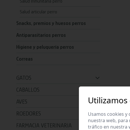
Salud Inmunitaria perro
Salud articular perro
Snacks, premios y huesos perros
Antiparasitarios perros
Higiene y peluquería perros
Correas
GATOS
CABALLOS
Utilizamos
AVES
ROEDORES
Usamos cookies y o
nuestra web, para 
FARMACIA VETERINARIA
tráfico en nuestra