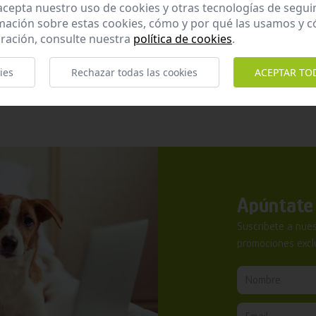
 acepta nuestro uso de cookies y otras tecnologías de segui
mación sobre estas cookies, cómo y por qué las usamos y
ración, consulte nuestra
política de cookies
.
ies
Rechazar todas las cookies
ACEPTAR TO
Apúntate 
Suscríbete a nues
promociones exclu