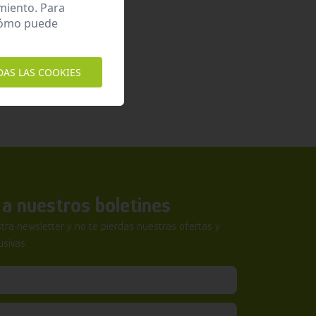
miento. Para
 cómo puede
DAS LAS COOKIES
a nuestros boletines
tra newsletter y no te pierdas nuestras ofertas y
sivas.