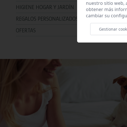
nuestro sitio web,
HIGIENE HOGAR Y JARDÍN
obtener más infor
cambiar su configu
REGALOS PERSONALIZADOS
Gestionar cook
OFERTAS