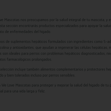
ve Mascotas nos preocupamos por la salud integral de tu mascota, y e
esta sección encontrarás productos especializados para apoyar la salu
nto de enfermedades del hígado.
os de suplementos hepáticos formulados con ingredientes como S-aden
lcolina y antioxidantes, que ayudan a regenerar las células hepáticas, m
s son ideales para perros con problemas hepáticos diagnosticados, niv
ntos farmacológicos prolongados.
selección incluye también alimentos complementarios y protectores hep
o y bien tolerados incluso por perros sensibles.
n We Love Mascotas para proteger y mejorar la salud del hígado de tu 
al para una vida larga y feliz.