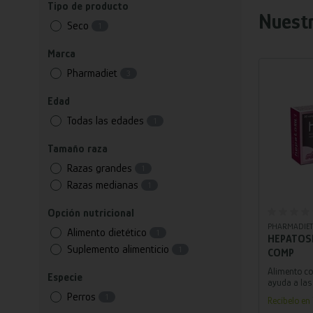
Tipo de producto
Nuest
Seco
1
Marca
Pharmadiet
3
Edad
Todas las edades
1
Tamaño raza
Razas grandes
1
Razas medianas
1
Añ
Opción nutricional
PHARMADIET
Alimento dietético
1
HEPATOSI
Suplemento alimenticio
1
COMP
Alimento c
Especie
ayuda a las 
Perros
1
Recíbelo en 