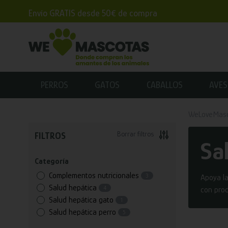
Envío GRATIS desde 50€ de compra
PERROS
GATOS
CABALLOS
AVES
WeLoveMas
Borrar filtros
FILTROS
Sa
Categoría
Complementos nutricionales
3
Apoya la
Salud hepática
4
con prod
Salud hepática gato
1
Salud hepática perro
5