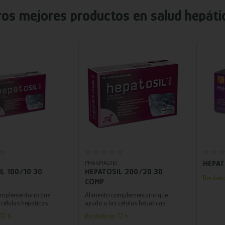
ros mejores productos en
salud hepáti
adir al carrito
Añadir al carrito
PHARMADIET
HEPAT
L 100/10 30
HEPATOSIL 200/20 30
Recíbelo
COMP
omplementario que
Alimento complementario que
células hepáticas.
ayuda a las células hepáticas.
72 h.
Recíbelo en 72 h.