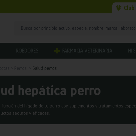
Club
ROEDORES
FARMACIA VETERINARIA
HIG
cotas
Perros
Salud perros
lud hepática perro
 función del hígado de tu perro con suplementos y tratamientos espe
uctos seguros y eficaces.