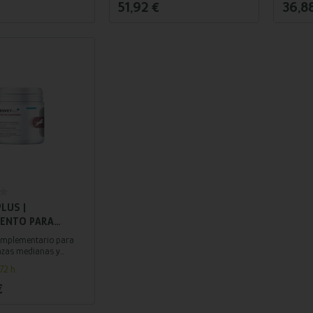
51,92 €
36,8
adir al carrito
LUS |
ENTO PARA
 HEPÁTICO PARA
omplementario para
| 90 BOCADOS
azas medianas y
ntiene 90 bocados.
72 h.
€