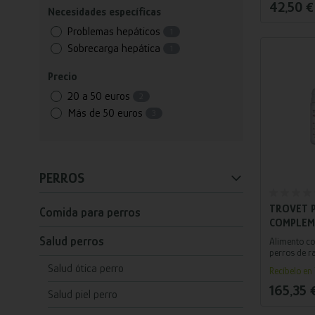
42,50 €
Necesidades específicas
Problemas hepáticos
1
Sobrecarga hepática
1
Precio
20 a 50 euros
2
Más de 50 euros
3
PERROS
Añ
TROVET P
Comida para perros
COMPLEM
SOPORTE
Salud perros
Alimento c
PERROS 
perros de r
grandes. Co
Salud ótica perro
Recíbelo en 
165,35 
Salud piel perro