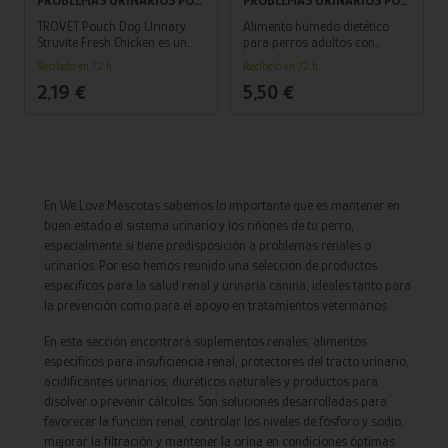
ESTRUVITA PARA PERRO |
ESTRUVITA PARA PERRO |
TROVET Pouch Dog Urinary
Alimento húmedo dietético
POLLO FRESCO 100 G
POLLO FRESCO 300 G
Struvite Fresh Chicken es un
para perros adultos con
alimento húmedo completo
problemas urinarios,
Recíbelo en 72 h.
Recíbelo en 72 h.
para perros adultos que
diseñado para disolver y
2,19 €
5,50 €
ayuda a prevenir y controlar
prevenir la formación de
cristales de estruvita
cristales de estruvita.
urinarios.
En We Love Mascotas sabemos lo importante que es mantener en
buen estado el sistema urinario y los riñones de tu perro,
especialmente si tiene predisposición a problemas renales o
urinarios. Por eso hemos reunido una selección de productos
específicos para la salud renal y urinaria canina, ideales tanto para
la prevención como para el apoyo en tratamientos veterinarios.
En esta sección encontrará suplementos renales, alimentos
específicos para insuficiencia renal, protectores del tracto urinario,
acidificantes urinarios, diuréticos naturales y productos para
disolver o prevenir cálculos. Son soluciones desarrolladas para
favorecer la función renal, controlar los niveles de fósforo y sodio,
mejorar la filtración y mantener la orina en condiciones óptimas.