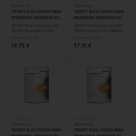
TROVET PLUS
TROVET PLUS
TROVET PLUS | PIENSO PARA
TROVET PLUS | PIENSO PARA
PROBLEMAS URINARIOS POR
PROBLEMAS URINARIOS POR
ESTRUVITA PARA PERRO
ESTRUVITA PARA PERRO
TROVET Plus Urinary Struvite
TROVET Plus Urinary Struvite
ADULTO | POLLO 3 KG
ADULTO | POLLO 10 KG
Chicken es un pienso seco
Chicken es un pienso dietético
para perros adultos que
para perros adultos,
Recíbelo en 24/48h
Recíbelo en 24/48h
ayuda a disolver y prevenir los
formulado para prevenir y
19,75 €
57,15 €
cálculos urinarios de
controlar la formación de
estruvita, favoreciendo una
cálculos urinarios de estruvita.
orina ácida y saludable.
TROVET PLUS
TROVET PLUS
TROVET PLUS | POUCH PARA
TROVET PLUS | POUCH PARA
PROBLEMAS URINARIOS POR
PROBLEMAS URINARIOS POR