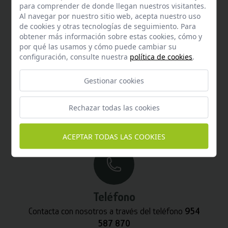
para comprender de donde llegan nuestros visitantes.
Al navegar por nuestro sitio web, acepta nuestro uso
de cookies y otras tecnologías de seguimiento. Para
obtener más información sobre estas cookies, cómo y
por qué las usamos y cómo puede cambiar su
configuración, consulte nuestra
política de cookies
.
Gestionar cookies
Email
Rechazar todas las cookies
Contacta con nosotros vía email
hola@welovemascotas.com
ACEPTAR TODAS LAS COOKIES
Teléfono
Contacta con nosotros a través del teléfono
954
587 870