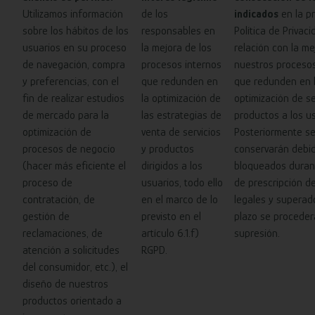
Utilizamos información
de los
indicados
en la p
sobre los hábitos de los
responsables en
Política de Privac
usuarios en su proceso
la mejora de los
relación con la me
de navegación, compra
procesos internos
nuestros procesos
y preferencias, con el
que redunden en
que redunden en 
fin de realizar estudios
la optimización de
optimización de se
de mercado para la
las estrategias de
productos a los us
optimización de
venta de servicios
Posteriormente s
procesos de negocio
y productos
conservarán debi
(hacer más eficiente el
dirigidos a los
bloqueados durant
proceso de
usuarios, todo ello
de prescripción d
contratación, de
en el marco de lo
legales y superad
gestión de
previsto en el
plazo se proceder
reclamaciones, de
artículo 6.1.f)
supresión.
atención a solicitudes
RGPD.
del consumidor, etc.), el
diseño de nuestros
productos orientado a