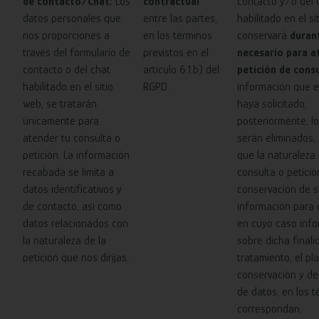
de contacto/Chat:
Los
contractual
contacto y/o del 
datos personales que
entre las partes,
habilitado en el s
nos proporciones a
en los términos
conservará
durant
través del formulario de
previstos en el
necesario para a
contacto o del chat
artículo 6.1.b) del
petición de cons
habilitado en el sitio
RGPD.
información que e
web, se tratarán
haya solicitado;
únicamente para
posteriormente, l
atender tu consulta o
serán eliminados,
petición. La información
que la naturaleza 
recabada se limita a
consulta o petició
datos identificativos y
conservación de 
de contacto, así como
información para o
datos relacionados con
en cuyo caso inf
la naturaleza de la
sobre dicha finali
petición que nos dirijas.
tratamiento, el pl
conservación y de
de datos, en los 
correspondan.