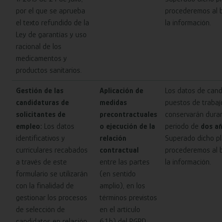
por el que se aprueba
procederemos al 
el texto refundido de la
la información.
Ley de garantías y uso
racional de los
medicamentos y
productos sanitarios.
Gestión de las
Aplicación de
Los datos de cand
candidaturas de
medidas
puestos de trabaj
solicitantes de
precontractuales
conservarán dura
empleo:
Los datos
o ejecución de la
periodo de
dos añ
identificativos y
relación
Superado dicho pl
curriculares recabados
contractual
procederemos al 
a través de este
entre las partes
la información.
formulario se utilizarán
(en sentido
con la finalidad de
amplio), en los
gestionar los procesos
términos previstos
de selección de
en el artículo
candidatos en relación
6.1.b) del RGPD.