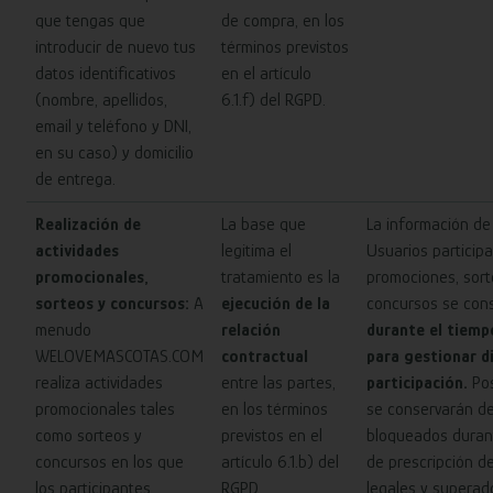
que tengas que
de compra, en los
introducir de nuevo tus
términos previstos
datos identificativos
en el artículo
(nombre, apellidos,
6.1.f) del RGPD.
email y teléfono y DNI,
en su caso) y domicilio
de entrega.
Realización de
La base que
La información de
actividades
legitima el
Usuarios particip
promocionales,
tratamiento es la
promociones, sort
sorteos y concursos:
A
ejecución de la
concursos se con
menudo
relación
durante el tiemp
WELOVEMASCOTAS.COM
contractual
para gestionar d
realiza actividades
entre las partes,
participación.
Po
promocionales tales
en los términos
se conservarán d
como sorteos y
previstos en el
bloqueados durant
concursos en los que
artículo 6.1.b) del
de prescripción d
los participantes
RGPD.
legales y superad