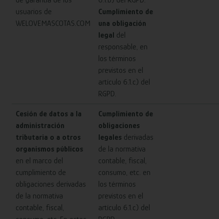
de garantía de los
6.1.b) del RGPD.
usuarios de
Cumplimiento de
WELOVEMASCOTAS.COM
una obligación
legal
del
responsable, en
los términos
previstos en el
artículo 6.1.c) del
RGPD.
Cesión de datos a la
Cumplimiento de
administración
obligaciones
tributaria o a otros
legales
derivadas
organismos públicos
de la normativa
en el marco del
contable, fiscal,
cumplimiento de
consumo, etc. en
obligaciones derivadas
los términos
de la normativa
previstos en el
contable, fiscal,
artículo 6.1.c) del