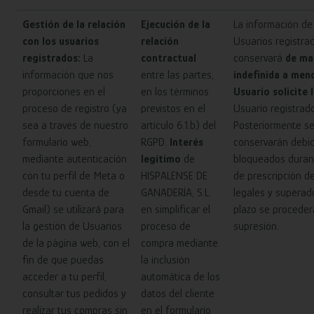
Gestión de la relación
Ejecución de la
La información de
con los usuarios
relación
Usuarios registra
registrados:
La
contractual
conservará
de ma
información que nos
entre las partes,
indefinida a men
proporciones en el
en los términos
Usuario solicite 
proceso de registro (ya
previstos en el
Usuario registrado
sea a través de nuestro
artículo 6.1.b) del
Posteriormente s
formulario web,
RGPD.
Interés
conservarán debi
mediante autenticación
legítimo
de
bloqueados durant
con tu perfil de Meta o
HISPALENSE DE
de prescripción d
desde tu cuenta de
GANADERÍA, S.L.
legales y superad
Gmail) se utilizará para
en simplificar el
plazo se proceder
la gestión de Usuarios
proceso de
supresión.
de la página web, con el
compra mediante
fin de que puedas
la inclusión
acceder a tu perfil,
automática de los
consultar tus pedidos y
datos del cliente
realizar tus compras sin
en el formulario