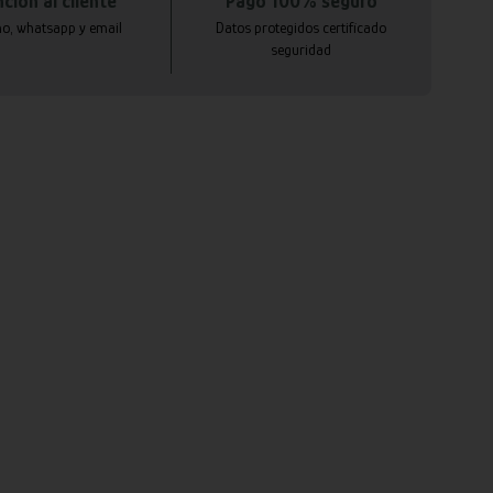
ción al cliente
Pago 100% seguro
no, whatsapp y email
Datos protegidos certificado
seguridad