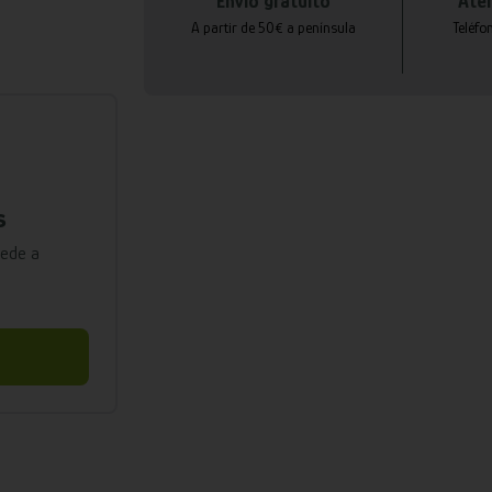
Envío gratuito
Aten
A partir de 50€ a península
Teléfo
s
cede a