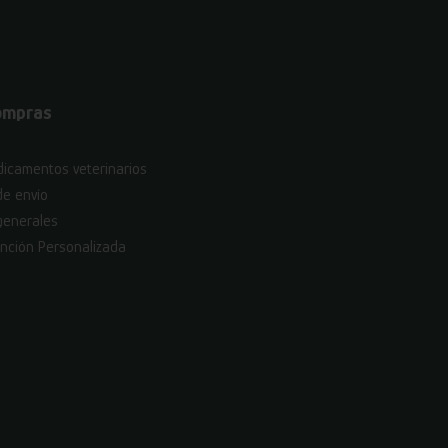
ompras
icamentos veterinarios
de envío
generales
nción Personalizada