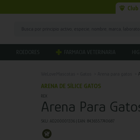
Club
ROEDORES
FARMACIA VETERINARIA
HIG
WeLoveMascotas
Gatos
Arena para gatos
ARENA DE SÍLICE GATOS
REX
Arena Para Gatos
SKU: AD200001336 | EAN: 8436557740687