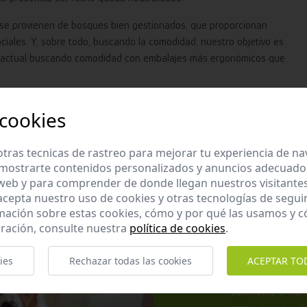
nvase provienen de bosques bien gestionados, que proporcionan
ciales. Y, sobre todo, buscando la comodidad, nuestro objetivo es
ida actual buscando comodidad con embalajes más ergonómicos que
 cookies
e arena de 5 kilos.El ahorro en tiempo, residuo y trabajo es!
tras tecnicas de rastreo para mejorar tu experiencia de n
mostrarte contenidos personalizados y anuncios adecuados,
 web y para comprender de donde llegan nuestros visitantes
 acepta nuestro uso de cookies y otras tecnologías de segui
mación sobre estas cookies, cómo y por qué las usamos y
ración, consulte nuestra
política de cookies
.
ies
Rechazar todas las cookies
ACEPTAR TO
Apúntate 
Suscríbete a nues