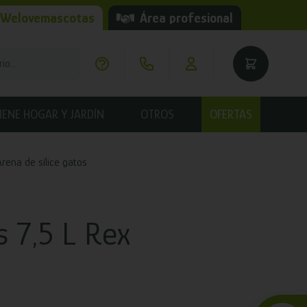
 Welovemascotas
Área profesional
IENE HOGAR Y JARDÍN
OTROS
OFERTAS
Arena de sílice gatos
 7,5 L Rex