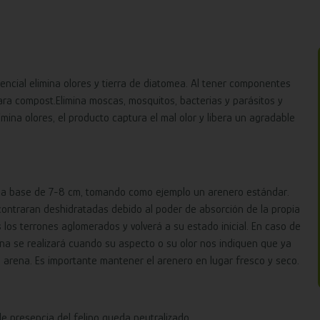
encial elimina olores y tierra de diatomea. Al tener componentes
ara compost.Elimina moscas, mosquitos, bacterias y parásitos y
mina olores, el producto captura el mal olor y libera un agradable
na base de 7-8 cm, tomando como ejemplo un arenero estándar.
ncontraran deshidratadas debido al poder de absorción de la propia
os terrones aglomerados y volverá a su estado inicial. En caso de
ena se realizará cuando su aspecto o su olor nos indiquen que ya
arena. Es importante mantener el arenero en lugar fresco y seco.
de presencia del felino queda neutralizado.