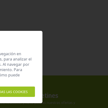
avegación en
 para analizar el
. Al navegar por
miento. Para
 cómo puede
DAS LAS COOKIES
a nuestros boletines
tra newsletter y no te pierdas nuestras ofertas y