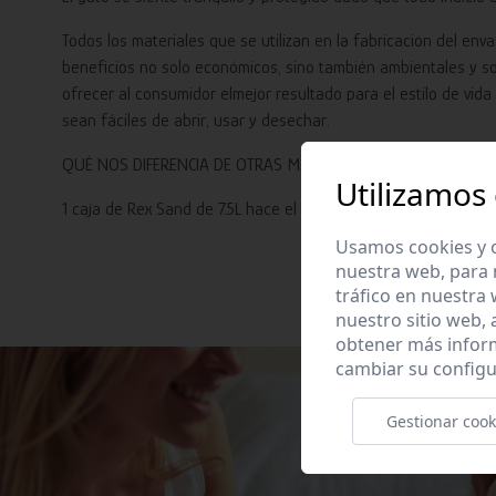
Todos los materiales que se utilizan en la fabricación del e
beneficios no solo económicos, sino también ambientales y so
ofrecer al consumidor elmejor resultado para el estilo de v
sean fáciles de abrir, usar y desechar.
QUÉ NOS DIFERENCIA DE OTRAS MARCAS:
Utilizamos
1 caja de Rex Sand de 7.5L hace el trabajo de hasta 7.5 sacos d
Usamos cookies y o
nuestra web, para 
tráfico en nuestra
nuestro sitio web,
obtener más infor
cambiar su configu
Gestionar cook