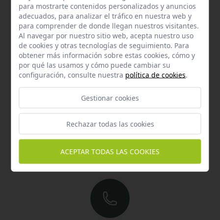
responderemos en menos de 24 horas laborables.
para mostrarte contenidos personalizados y anuncios
adecuados, para analizar el tráfico en nuestra web y
para comprender de donde llegan nuestros visitantes.
Horario de atención al cliente:
Al navegar por nuestro sitio web, acepta nuestro uso
De lunes a jueves de 8:00 a 15:00 y viernes de 8:00 a 14:00
de cookies y otras tecnologías de seguimiento. Para
obtener más información sobre estas cookies, cómo y
por qué las usamos y cómo puede cambiar su
configuración, consulte nuestra
política de cookies
.
Gestionar cookies
Rechazar todas las cookies
Email
Contacta con nosotros vía email
ACEPTAR TODAS LAS COOKIES
hola@welovemascotas.com