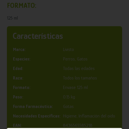
FORMATO:
125 ml
Características
Marca:
Livisto
Especies:
Perros, Gatos
Edad:
Todas las edades
Raza:
Todos los tamaños
Formato:
Envase 125 ml
Peso:
0.15 kg
Forma Farmacéutica:
Gotas
Necesidades Específicas:
Higiene, Inflamación del oído
EAN:
8436565585218