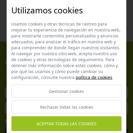
Utilizamos cookies
Usamos cookies y otras tecnicas de rastreo para
mejorar tu experiencia de navegación en nuestra web,
para mostrarte contenidos personalizados y anuncios
adecuados, para analizar el tráfico en nuestra web y
para comprender de donde llegan nuestros visitantes.
Al navegar por nuestro sitio web, acepta nuestro uso
Apúntate a nuestros boletines
de cookies y otras tecnologías de seguimiento. Para
obtener más información sobre estas cookies, cómo y
Suscríbete a nuestra newsletter y no te pierdas nuestras ofertas
por qué las usamos y cómo puede cambiar su
configuración, consulte nuestra
política de cookies
.
y promociones exclusivas.
Gestionar cookies
Rechazar todas las cookies
He leído y acepto la
Política de Privacidad
ACEPTAR TODAS LAS COOKIES