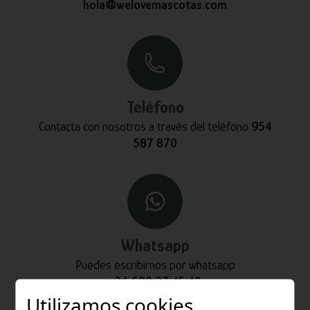
hola@welovemascotas.com
Teléfono
Contacta con nosotros a través del teléfono
954
587 870
Whatsapp
Puedes escribirnos por whatsapp
+34 680 27 45 40
Utilizamos cookies