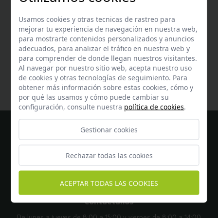
Usamos cookies y otras tecnicas de rastreo para
mejorar tu experiencia de navegación en nuestra web,
para mostrarte contenidos personalizados y anuncios
adecuados, para analizar el tráfico en nuestra web y
Ayuda
para comprender de donde llegan nuestros visitantes.
Encuentra respuesta a todas tus dudas
aquí
Al navegar por nuestro sitio web, acepta nuestro uso
de cookies y otras tecnologías de seguimiento. Para
obtener más información sobre estas cookies, cómo y
por qué las usamos y cómo puede cambiar su
configuración, consulte nuestra
política de cookies
.
Gestionar cookies
Rechazar todas las cookies
ACEPTAR TODAS LAS COOKIES
Contáctanos
De lunes a jueves de 8:00 a 15:00 y viernes de 8:00 a 14:00